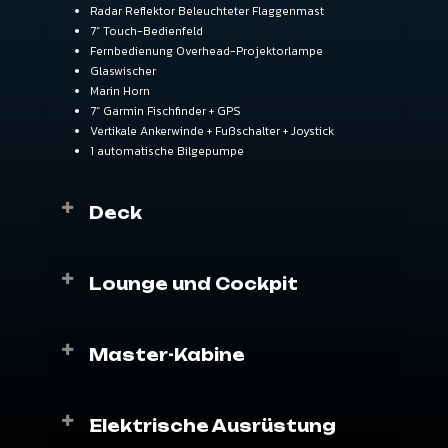
Radar Reflektor Beleuchteter Flaggenmast
7“ Touch-Bedienfeld
Fernbedienung Overhead-Projektorlampe
Glaswischer
Marin Horn
7“ Garmin Fischfinder + GPS
Vertikale Ankerwinde + Fußschalter + Joystick
1 automatische Bilgepumpe
Deck
Kopf Spule
Gehärtetes Glas
Lounge und Cockpit
Kopf und Stern Väter
See-Landungsleiter (faltbar, teleskopisch)
Tabelle
Gerüst-Rollladen Seitenschiebefenster
Sitzgruppen-Kissen (Marineleder)
Master-Kabine
Plattform Duschkopf und Schlauch
Festes Glasdach
Elektrischer Tisch und Polsterkissen im Cockpit
Tonanlage
2 Personen Bett (30 danste Schwamm)
Küchenarbeitsplatten und Spülbecken
Beleuchtung und Ambientelampen
Elektrische Ausrüstung
Einbrenner-Einbauherd
Elektrischer Marinetoilettensitz für WC-Bereich