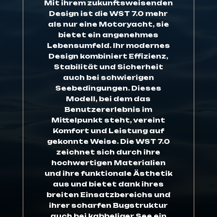
Mit
ihrem
zukunftsweisenden
Design
ist
die
WST
7.0
mehr
als
nur
eine
Motoryacht,
sie
bietet
ein
angenehmes
Lebensumfeld.
Ihr
modernes
Design
kombiniert
Effizienz,
Stabilität
und
Sicherheit
auch
bei
schwierigen
Seebedingungen.
Dieses
Modell,
bei
dem
das
Benutzererlebnis
im
Mittelpunkt
steht,
vereint
Komfort
und
Leistung
auf
gekonnte
Weise.
Die
WST
7.0
zeichnet
sich
durch
ihre
hochwertigen
Materialien
und
ihre
funktionale
Ästhetik
aus
und
bietet
dank
ihres
breiten
Einsatzbereichs
und
ihrer
scharfen
Bugstruktur
auch
bei
kabbeliger
See
ein