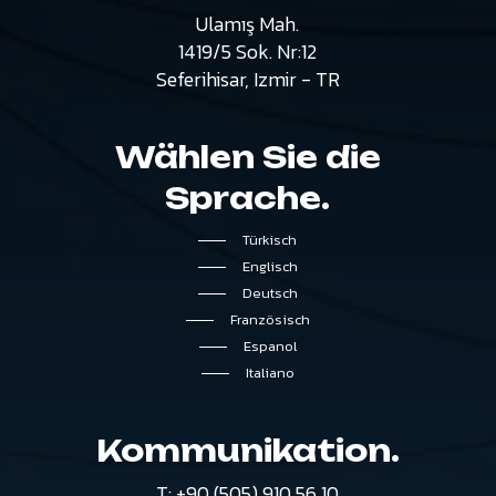
Ulamış
Mah.
1419/5
Sok.
Nr:12
Seferihisar,
Izmir
-
TR
Wählen
Sie
die
Sprache.
Türkisch
Englisch
Deutsch
Französisch
Espanol
Italiano
Kommunikation.
T:
+90
(505)
910
56
10