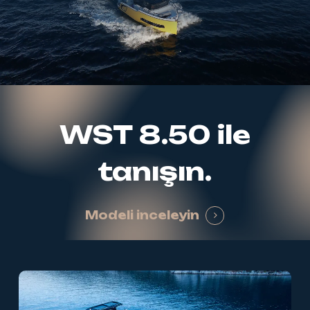
WST
8.50
ile
tanışın.
Modeli inceleyin