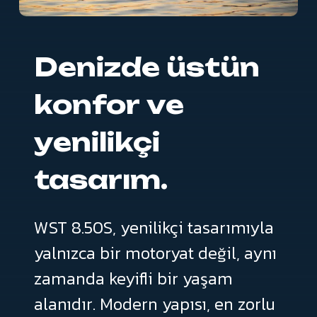
Denizde
üstün
konfor
ve
yenilikçi
tasarım.
WST
8.50S,
yenilikçi
tasarımıyla
yalnızca
bir
motoryat
değil,
aynı
zamanda
keyifli
bir
yaşam
alanıdır.
Modern
yapısı,
en
zorlu