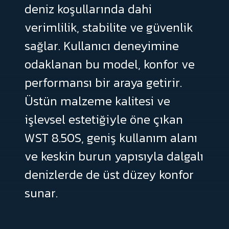
deniz
koşullarında
dahi
verimlilik,
stabilite
ve
güvenlik
sağlar.
Kullanıcı
deneyimine
odaklanan
bu
model,
konfor
ve
performansı
bir
araya
getirir.
Üstün
malzeme
kalitesi
ve
işlevsel
estetiğiyle
öne
çıkan
WST
8.50S,
geniş
kullanım
alanı
ve
keskin
burun
yapısıyla
dalgalı
denizlerde
de
üst
düzey
konfor
sunar.