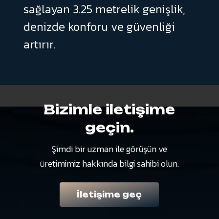
sağlayan
3.25
metrelik
genişlik,
denizde
konforu
ve
güvenliği
artırır.
Bizimle
iletişime
geçin.
Şimdi
bir
uzman
ile
görüşün
ve
üretimimiz
hakkında
bilgi
sahibi
olun.
İletişime geç