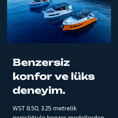
Benzersiz
konfor
ve
lüks
deneyim.
WST
8.50,
3.25
metrelik
genişliğiyle
benzer
modellerden