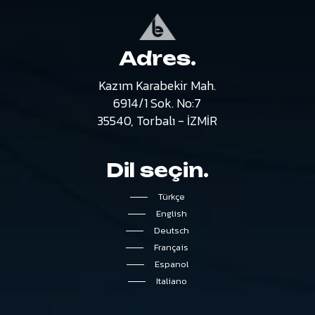
Adres.
Kazım
Karabekir
Mah.
6914/1
Sok.
No:7
35540,
Torbalı
-
İZMİR
Dil
seçin.
Türkçe
English
Deutsch
Français
Espanol
Italiano