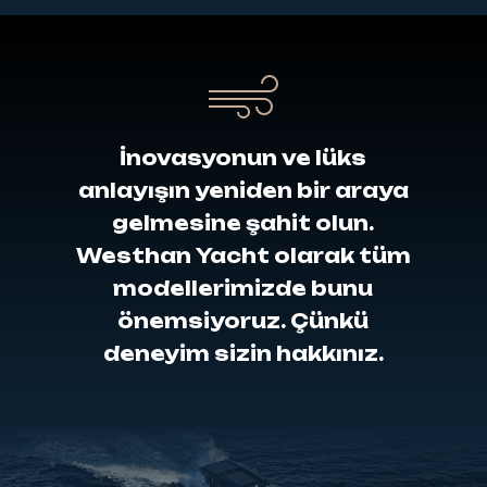
İnovasyonun
ve
lüks
anlayışın
yeniden
bir
araya
gelmesine
şahit
olun.
Westhan
Yacht
olarak
tüm
modellerimizde
bunu
önemsiyoruz.
Çünkü
deneyim
sizin
hakkınız.