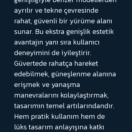
ayrılır
ve
tekne
çevresinde
rahat,
güvenli
bir
yürüme
alanı
sunar.
Bu
ekstra
genişlik
estetik
avantajın
yanı
sıra
kullanıcı
deneyimini
de
iyileştirir.
Güvertede
rahatça
hareket
edebilmek,
güneşlenme
alanına
erişmek
ve
yanaşma
manevralarını
kolaylaştırmak,
tasarımın
temel
artılarındandır.
Hem
pratik
kullanım
hem
de
lüks
tasarım
anlayışına
katkı