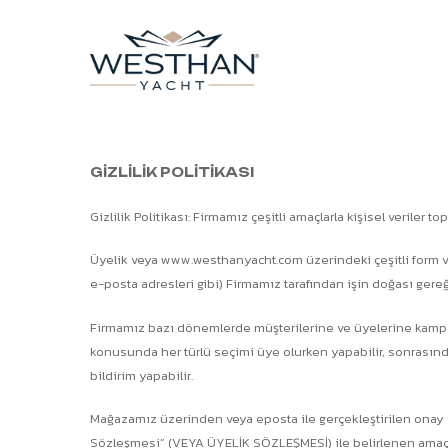
Skip
to
main
content
GİZLİLİK POLİTİKASI
Gizlilik Politikası: Firmamız çeşitli amaçlarla kişisel veriler t
Üyelik veya www.westhanyacht.com üzerindeki çeşitli form ve an
e-posta adresleri gibi) Firmamız tarafından işin doğası gere
Firmamız bazı dönemlerde müşterilerine ve üyelerine kampanya
konusunda her türlü seçimi üye olurken yapabilir, sonrasında
bildirim yapabilir.
Mağazamız üzerinden veya eposta ile gerçekleştirilen onay sü
Sözleşmesi” (VEYA ÜYELİK SÖZLEŞMESİ) ile belirlenen amaçla