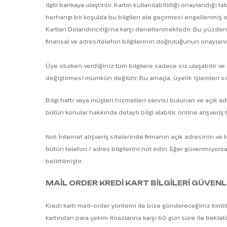
ilgili bankaya ulaştırılır. Kartın kullanılabilirliği onaylandı
herhangi bir koşulda bu bilgileri ele geçirmesi engellenmiş olu
Kartları Dolandırıcılığı’na karşı denetlenmektedir. Bu yüzden,
finansal ve adres/telefon bilgilerinin doğruluğunun onaylanması
Üye olurken verdiğiniz tüm bilgilere sadece siz ulaşabilir ve s
değiştirmesi mümkün değildir. Bu amaçla, üyelik işlemleri sır
Bilgi hattı veya müşteri hizmetleri servisi bulunan ve açık ad
bütün konular hakkında detaylı bilgi alabilir, online alışveri
Not: İnternet alışveriş sitelerinde firmanın açık adresinin 
bütün telefon / adres bilgilerini not edin. Eğer güvenmiyorsan
belirtilmiştir.
MAİL ORDER KREDİ KART BİLGİLERİ GÜVENL
Kredi kartı mail-order yöntemi ile bize göndereceğiniz kimlik 
kartından para çekim itirazlarına karşı 60 gün süre ile bekle