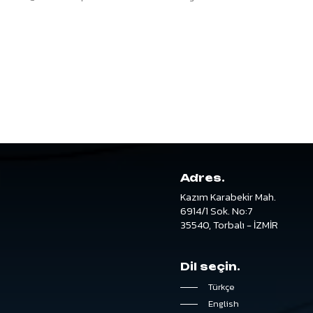
Adres.
Kazım
Karabekir
Mah.
6914/1
Sok.
No:7
35540,
Torbalı
-
İZMİR
Dil
seçin.
Türkçe
English