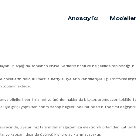
Anasayfa
Modelle
oplayabilir. Aşağıda, toplanan kişisel verilerin nasıl ve ne şekilde toplandığı, 
ketlerin doldurulması suretiyle üyelerin kendileriyle ilgili bir takım kişisel 
ği toplanmaktadır.
 bilgileri, yeni hizmet ve ürünler hakkında bilgiler, promosyon teklifleri gö
 üye girişi yaptıktan sonra hesap bilgileri bölümünden bu seçimi değiştirile
recinde, üyelerimiz tarafından mağazamıza elektronik ortamdan iletilen kişis
r ve kapsam dışında üçüncü kişilere açıklanmayacaktır.