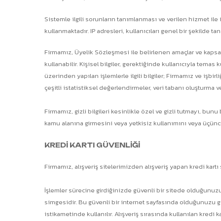
Sistemle ilgili sorunların tanımlanması ve verilen hizmet ile
kullanmaktadır. IP adresleri, kullanıcıları genel bir şekilde 
Firmamız, Üyelik Sözleşmesi ile belirlenen amaçlar ve kapsam
kullanabilir. Kişisel bilgiler, gerektiğinde kullanıcıyla temas
üzerinden yapılan işlemlerle ilgili bilgiler; Firmamız ve işbi
çeşitli istatistiksel değerlendirmeler, veri tabanı oluşturma ve
Firmamız, gizli bilgileri kesinlikle özel ve gizli tutmayı, b
kamu alanına girmesini veya yetkisiz kullanımını veya üçüncü
KREDİ KARTI GÜVENLİĞİ
Firmamız, alışveriş sitelerimizden alışveriş yapan kredi kartı
İşlemler sürecine girdiğinizde güvenli bir sitede olduğunuzu 
simgesidir. Bu güvenli bir internet sayfasında olduğunuzu göste
istikametinde kullanılır. Alışveriş sırasında kullanılan kredi 