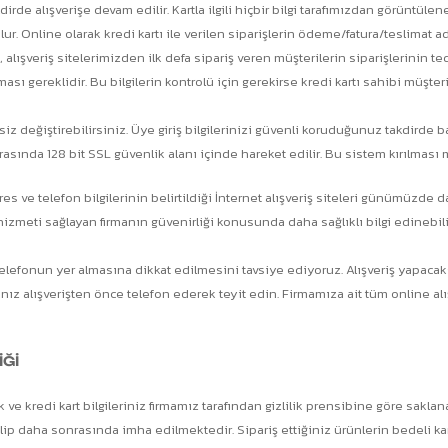
ğı takdirde alışverişe devam edilir. Kartla ilgili hiçbir bilgi tarafımızdan gör
r. Online olarak kredi kartı ile verilen siparişlerin ödeme/fatura/teslimat adr
 alışveriş sitelerimizden ilk defa sipariş veren müşterilerin siparişlerinin 
 gereklidir. Bu bilgilerin kontrolü için gerekirse kredi kartı sahibi müşteri i
iz değiştirebilirsiniz. Üye giriş bilgilerinizi güvenli koruduğunuz takdirde baş
asında 128 bit SSL güvenlik alanı içinde hareket edilir. Bu sistem kırılması
res ve telefon bilgilerinin belirtildiği İnternet alışveriş siteleri günümüzde 
ş hizmeti sağlayan firmanın güvenirliği konusunda daha sağlıklı bilgi edinebili
ve telefonun yer almasına dikkat edilmesini tavsiye ediyoruz. Alışveriş yapa
ız alışverişten önce telefon ederek teyit edin. Firmamıza ait tüm online alışv
İĞİ
ve kredi kart bilgileriniz firmamız tarafından gizlilik prensibine göre saklana
tilip daha sonrasında imha edilmektedir. Sipariş ettiğiniz ürünlerin bedeli k