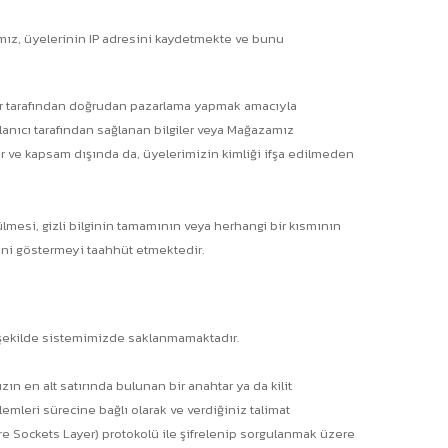
mamız, üyelerinin IP adresini kaydetmekte ve bunu
şiler tarafından doğrudan pazarlama yapmak amacıyla
kullanıcı tarafından sağlanan bilgiler veya Mağazamız
çlar ve kapsam dışında da, üyelerimizin kimliği ifşa edilmeden
ülmesi, gizli bilginin tamamının veya herhangi bir kısmının
zeni göstermeyi taahhüt etmektedir.
bir şekilde sistemimizde saklanmamaktadır.
ın en alt satırında bulunan bir anahtar ya da kilit
şlemleri sürecine bağlı olarak ve verdiğiniz talimat
Secure Sockets Layer) protokolü ile şifrelenip sorgulanmak üzere