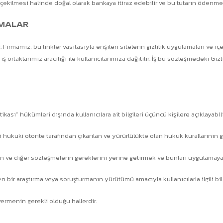
çekilmesi halinde doğal olarak bankaya itiraz edebilir ve bu tutarın ödenmes
AMALAR
 Firmamız, bu linkler vasıtasıyla erişilen sitelerin gizlilik uygulamaları ve 
ş ortaklarımız aracılığı ile kullanıcılarımıza dağıtılır. İş bu sözleşmedeki Gi
itikası” hükümleri dışında kullanıcılara ait bilgileri üçüncü kişilere açıklayabi
ukuki otorite tarafından çıkarılan ve yürürlülükte olan hukuk kurallarının 
nin ve diğer sözleşmelerin gereklerini yerine getirmek ve bunları uygulama
en bir araştırma veya soruşturmanın yürütümü amacıyla kullanıcılarla ilgili bil
 vermenin gerekli olduğu hallerdir.