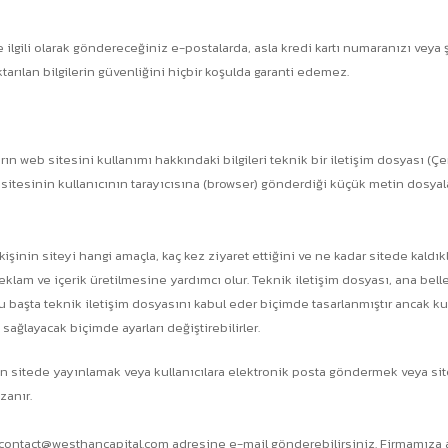
 ilgili olarak göndereceğiniz e-postalarda, asla kredi kartı numaranızı veya ş
tarılan bilgilerin güvenliğini hiçbir koşulda garanti edemez.
rın web sitesini kullanımı hakkındaki bilgileri teknik bir iletişim dosyası (
 sitesinin kullanıcının tarayıcısına (browser) gönderdiği küçük metin dosyal
r kişinin siteyi hangi amaçla, kaç kez ziyaret ettiğini ve ne kadar sitede kaldık
reklam ve içerik üretilmesine yardımcı olur. Teknik iletişim dosyası, ana be
çoğu başta teknik iletişim dosyasını kabul eder biçimde tasarlanmıştır ancak k
sağlayacak biçimde ayarları değiştirebilirler.
an sitede yayınlamak veya kullanıcılara elektronik posta göndermek veya sites
zanır.
için contact@westhancapital.com adresine e-mail gönderebilirsiniz. Firmamıza ai