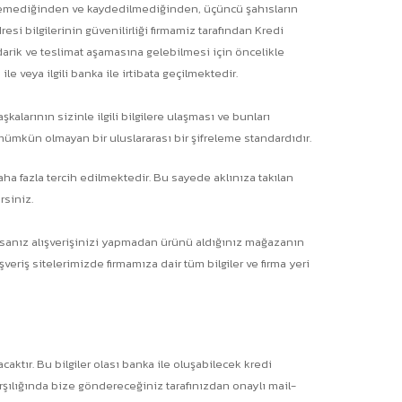
üntülenemediğinden ve kaydedilmediğinden, üçüncü şahısların
esi bilgilerinin güvenilirliği firmamiz tarafından Kredi
tedarik ve teslimat aşamasına gelebilmesi için öncelikle
le veya ilgili banka ile irtibata geçilmektedir.
kalarının sizinle ilgili bilgilere ulaşması ve bunları
 mümkün olmayan bir uluslararası bir şifreleme standardıdır.
daha fazla tercih edilmektedir. Bu sayede aklınıza takılan
rsiniz.
caksanız alışverişinizi yapmadan ürünü aldığınız mağazanın
eriş sitelerimizde firmamıza dair tüm bilgiler ve firma yeri
caktır. Bu bilgiler olası banka ile oluşabilecek kredi
arşılığında bize göndereceğiniz tarafınızdan onaylı mail-