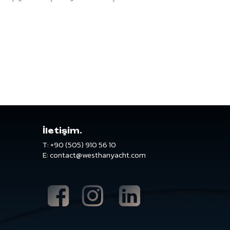
İletişim.
T:
+90
(505)
910
56
10
E:
contact@westhanyacht.com