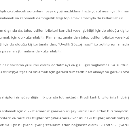
 ilgili çıkabilecek sorunların veya uyuşmazlıkların hızla çözülmesi için, Fir
tanımlamak ve kapsamlı demografik bilgi toplamak amacıyla da kullanılabilir.
 dışında da, talep edilen bilgileri kendisi veya işbirliği içinde olduğu ki
 kurmak için de kullanılabilir. Firmamız tarafından talep edilen bilgiler veya 
rliği içinde olduğu kişiler tarafından, “Üyelik Sözleşmesi” ile belirlenen ama
 pazar araştırmalarında kullanılabilir.
unu bir sır saklama yükümü olarak addetmeyi ve gizliliğin sağlanması ve sürdür
 bir kişiye ifşasını önlemek için gerekli tüm tedbirleri almayı ve gerekli ö
 sahiplerinin güvenliğini ilk planda tutmaktadır. Kredi kartı bilgileriniz hiç
anlamak için dikkat etmeniz gereken iki şey vardır. Bunlardan biri tarayıcınız
rir ve her türlü bilgileriniz şifrelenerek korunur. Bu bilgiler, ancak satış i
kartı ile ilgili bilgiler alışveriş sitelerimizden bağımsız olarak 128 bit SSL (