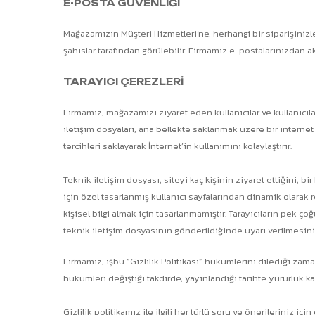
E-POSTA GÜVENLİĞİ
Mağazamızın Müşteri Hizmetleri’ne, herhangi bir siparişinizle
şahıslar tarafından görülebilir. Firmamız e-postalarınızdan ak
TARAYICI ÇEREZLERİ
Firmamız, mağazamızı ziyaret eden kullanıcılar ve kullanıcıla
iletişim dosyaları, ana bellekte saklanmak üzere bir internet
tercihleri saklayarak İnternet’in kullanımını kolaylaştırır.
Teknik iletişim dosyası, siteyi kaç kişinin ziyaret ettiğini, bi
için özel tasarlanmış kullanıcı sayfalarından dinamik olarak 
kişisel bilgi almak için tasarlanmamıştır. Tarayıcıların pek 
teknik iletişim dosyasının gönderildiğinde uyarı verilmesini 
Firmamız, işbu “Gizlilik Politikası” hükümlerini dilediği zam
hükümleri değiştiği takdirde, yayınlandığı tarihte yürürlük ka
Gizlilik politikamız ile ilgili her türlü soru ve önerileriniz 