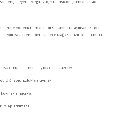
ini engelleyebileceğiniz için bir risk oluşturmamaktadır.
içeriklerine yönelik herhangi bir sorumluluk taşımamaktadır.
zlilik Politikası Prensipleri, sadece Mağazamızın kullanımına
lir. Bu durumlar sınırlı sayıda olmak üzere;
getirdiği zorunluluklara uymak;
ya koymak amacıyla;
gi talep edilmesi;