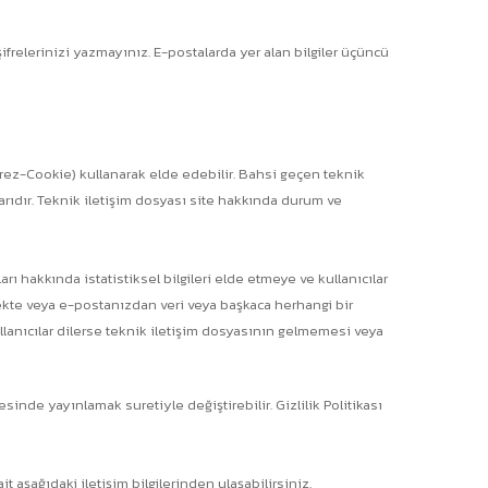
ifrelerinizi yazmayınız. E-postalarda yer alan bilgiler üçüncü
Çerez-Cookie) kullanarak elde edebilir. Bahsi geçen teknik
arıdır. Teknik iletişim dosyası site hakkında durum ve
ları hakkında istatistiksel bilgileri elde etmeye ve kullanıcılar
llekte veya e-postanızdan veri veya başkaca herhangi bir
ullanıcılar dilerse teknik iletişim dosyasının gelmemesi veya
inde yayınlamak suretiyle değiştirebilir. Gizlilik Politikası
t aşağıdaki iletişim bilgilerinden ulaşabilirsiniz.