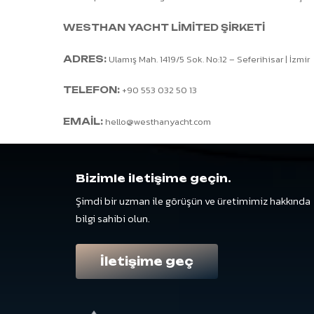
WESTHAN YACHT LİMİTED ŞİRKETİ
Ulamış Mah. 1419/5 Sok. No:12 – Seferihisar | İzmir
ADRES:
+90 553 032 50 13
TELEFON:
hello@westhanyacht.com
EMAİL:
Bizimle
iletişime
geçin.
Şimdi
bir
uzman
ile
görüşün
ve
üretimimiz
hakkında
bilgi
sahibi
olun.
İletişime geç