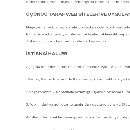
order formu bedeli dışında herhangi bir bedelin kartınızdan 
ÜÇÜNCÜ TARAF WEB SİTELERİ VE UYGUL
Mağazamız, web sitesi dâhilinde başka sitelere link verebilir.
Firmamıza ait sitede yayınlanan reklamlar, reklamcılık yapan i
ilişkindir, üçüncü taraf web sitelerini kapsamaz.
İSTİSNAİ HALLER
Aşağıda belirtilen sınırlı hallerde Firmamız, işbu “Gizlilik Pol
1.Kanun, Kanun Hükmünde Kararname, Yönetmelik v.b. yetkili h
2.Mağazamızın kullanıcılarla akdettiği “Üyelik Sözleşmesi”‘
3.Yetkili idari ve adli otorite tarafından usulüne göre yürütül
4.Kullanıcıların hakları veya güvenliklerini korumak için bilgi